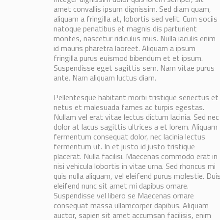
amet convallis ipsum dignissim. Sed diam quam,
aliquam a fringilla at, lobortis sed velit. Cum sociis
natoque penatibus et magnis dis parturient
montes, nascetur ridiculus mus. Nulla iaculis enim
id mauris pharetra laoreet. Aliquam a ipsum
fringilla purus euismod bibendum et et ipsum.
Suspendisse eget sagittis sem. Nam vitae purus
ante. Nam aliquam luctus diam.
Pellentesque habitant morbi tristique senectus et
netus et malesuada fames ac turpis egestas.
Nullam vel erat vitae lectus dictum lacinia. Sed nec
dolor at lacus sagittis ultrices a et lorem. Aliquam
fermentum consequat dolor, nec lacinia lectus
fermentum ut. In et justo id justo tristique
placerat. Nulla facilisi. Maecenas commodo erat in
nisi vehicula lobortis in vitae urna. Sed rhoncus mi
quis nulla aliquam, vel eleifend purus molestie. Dui
eleifend nunc sit amet mi dapibus ornare.
Suspendisse vel libero se Maecenas ornare
consequat massa ullamcorper dapibus. Aliquam
auctor, sapien sit amet accumsan facilisis, enim