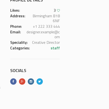
Likes:
3
Address:
Birmingham B18
6NF
Phone:
+1 222 333 444
Email:
designer.example@c
om
Speciality:
Creative Director
Categories:
staff
SOCIALS
s