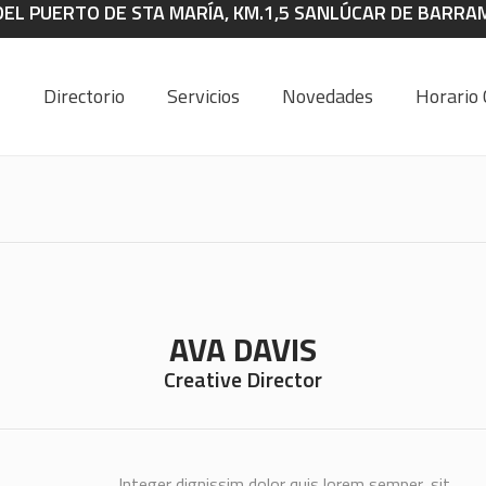
DEL PUERTO DE STA MARÍA, KM.1,5 SANLÚCAR DE BARRAM
Directorio
Servicios
Novedades
Horario 
AVA DAVIS
Creative Director
Integer dignissim dolor quis lorem semper, sit